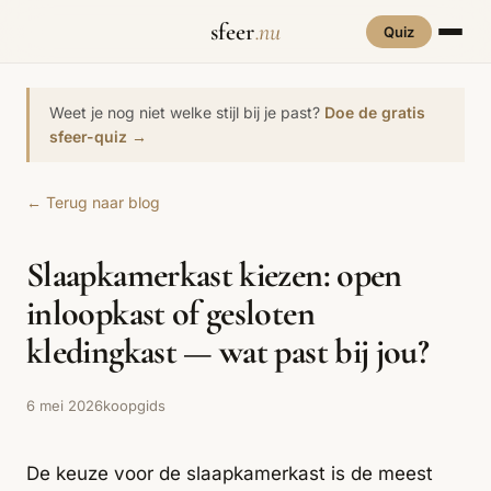
sfeer
.nu
Quiz
INTERIEURSTIJLEN
RUIMTES
Weet je nog niet welke stijl bij je past?
Doe de gratis
Hove
sfeer-quiz →
een
Woonkamer
70s Interieur
Slaapkamer
Art Deco
Keuken
Art Nouveau
← Terug naar blog
Biophilic
Badkamer
Werkkamer
Eetkamer
Bohemian
Bold Coffee
Design
Slaapkamerkast kiezen: open
Hal
Kinderkamer
Botanisch
Brutalisme
Coastal
Interieur
inloopkast of gesloten
Comfort
Dopamine
Cottagecore
kledingkast — wat past bij jou?
Maxxing
Decor
Grand
Eclectisch
Ethnostijl
Interiors
6 mei 2026
koopgids
Grandmillennial
Healing Home
Hygge
De keuze voor de slaapkamerkast is de meest