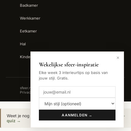
Badkamer
Werkkamer
Eetkamer
Hal
Kinderkamer
×
Wekelijkse sfeer-inspiratie
Elke week 3 interieurtips op basis van
jouw stijl. Gratis.
sfeer.nu is een handelsnaam van Backslash B.V. ·
Privacy
AANMELDEN →
Weet je nog niet welke interieurstijl bij jou past?
Doe de sfeer-
quiz →