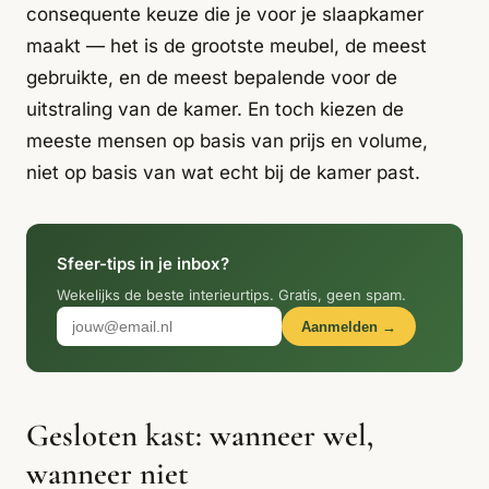
Italiaans
consequente keuze die je voor je slaapkamer
Industrial
Japandi
Design
maakt — het is de grootste meubel, de meest
Japans Zen
Maximalistisch
Mediterraans
gebruikte, en de meest bepalende voor de
uitstraling van de kamer. En toch kiezen de
Midcentury
Modern
Modern
Modern
Klassiek
Landelijk
meeste mensen op basis van prijs en volume,
niet op basis van wat echt bij de kamer past.
Moody
Natural Living
New Raw
Interieur
Organic
Retro Revival
Quiet Luxury
Modern
2026
Sfeer-tips in je inbox?
Wekelijks de beste interieurtips. Gratis, geen spam.
Scandinavisch
Wabi-Sabi
Aanmelden →
Alle 35 stijlen →
Stijlen vergelijken →
Gesloten kast: wanneer wel,
wanneer niet