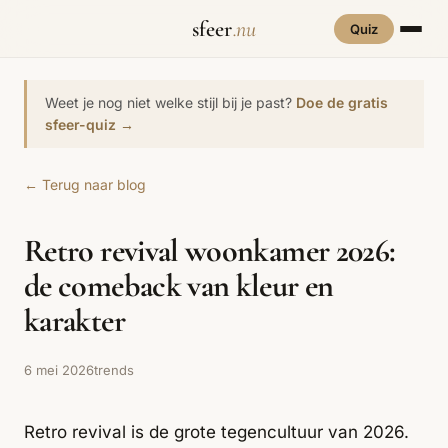
sfeer
.nu
Quiz
INTERIEURSTIJLEN
RUIMTES
Weet je nog niet welke stijl bij je past?
Doe de gratis
Hove
sfeer-quiz →
een
Woonkamer
70s Interieur
Slaapkamer
Art Deco
Keuken
Art Nouveau
← Terug naar blog
Biophilic
Badkamer
Werkkamer
Eetkamer
Bohemian
Bold Coffee
Design
Retro revival woonkamer 2026:
Hal
Kinderkamer
Botanisch
Brutalisme
Coastal
Interieur
de comeback van kleur en
Comfort
Dopamine
Cottagecore
karakter
Maxxing
Decor
Grand
Eclectisch
Ethnostijl
Interiors
6 mei 2026
trends
Grandmillennial
Healing Home
Hygge
Retro revival is de grote tegencultuur van 2026.