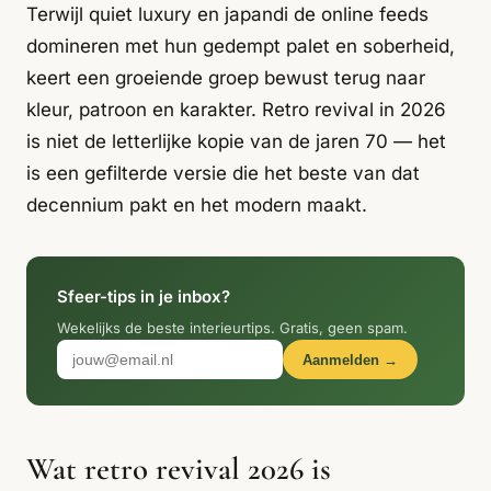
Italiaans
Terwijl quiet luxury en japandi de online feeds
Industrial
Japandi
Design
domineren met hun gedempt palet en soberheid,
Japans Zen
Maximalistisch
Mediterraans
keert een groeiende groep bewust terug naar
kleur, patroon en karakter. Retro revival in 2026
Midcentury
Modern
Modern
Modern
Klassiek
Landelijk
is niet de letterlijke kopie van de jaren 70 — het
is een gefilterde versie die het beste van dat
Moody
Natural Living
New Raw
Interieur
decennium pakt en het modern maakt.
Organic
Retro Revival
Quiet Luxury
Modern
2026
Sfeer-tips in je inbox?
Scandinavisch
Wabi-Sabi
Wekelijks de beste interieurtips. Gratis, geen spam.
Aanmelden →
Alle 35 stijlen →
Stijlen vergelijken →
Wat retro revival 2026 is