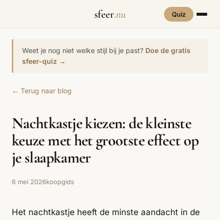
sfeer
.nu
Quiz
INTERIEURSTIJLEN
RUIMTES
Weet je nog niet welke stijl bij je past?
Doe de gratis
Hove
sfeer-quiz →
een
Woonkamer
70s Interieur
Slaapkamer
Art Deco
Keuken
Art Nouveau
← Terug naar blog
Biophilic
Badkamer
Werkkamer
Eetkamer
Bohemian
Bold Coffee
Design
Nachtkastje kiezen: de kleinste
Hal
Kinderkamer
Botanisch
Brutalisme
Coastal
Interieur
keuze met het grootste effect op
Comfort
Dopamine
Cottagecore
je slaapkamer
Maxxing
Decor
Grand
Eclectisch
Ethnostijl
Interiors
6 mei 2026
koopgids
Grandmillennial
Healing Home
Hygge
Het nachtkastje heeft de minste aandacht in de