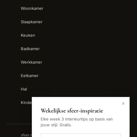
Woonkamer
Slaapkamer
Keuken
Badkamer
Werkkamer
Eetkamer
Hal
Kinderkamer
×
Wekelijkse sfeer-inspiratie
Elke week 3 interieurtips op basis van
jouw stijl. Gratis.
sfeer.nu is een handelsnaam van Backslash B.V. ·