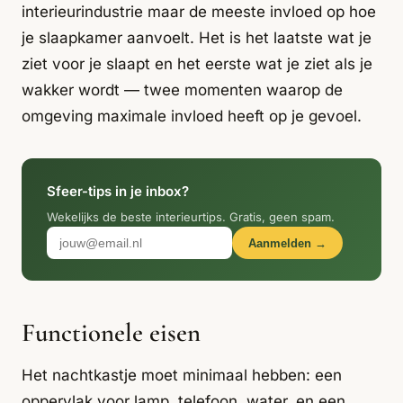
Italiaans
interieurindustrie maar de meeste invloed op hoe
Industrial
Japandi
Design
je slaapkamer aanvoelt. Het is het laatste wat je
Japans Zen
Maximalistisch
Mediterraans
ziet voor je slaapt en het eerste wat je ziet als je
wakker wordt — twee momenten waarop de
Midcentury
Modern
Modern
Modern
Klassiek
Landelijk
omgeving maximale invloed heeft op je gevoel.
Moody
Natural Living
New Raw
Interieur
Sfeer-tips in je inbox?
Organic
Retro Revival
Quiet Luxury
Modern
2026
Wekelijks de beste interieurtips. Gratis, geen spam.
Aanmelden →
Scandinavisch
Wabi-Sabi
Alle 35 stijlen →
Stijlen vergelijken →
Functionele eisen
Het nachtkastje moet minimaal hebben: een
oppervlak voor lamp, telefoon, water, en een