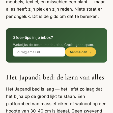
Italiaans
meubels, textiel, en misschien een plant — maar
Industrial
Japandi
Design
alles heeft zijn plek en zijn reden. Niets staat er
Japans Zen
Maximalistisch
Mediterraans
per ongeluk. Dit is de gids om dat te bereiken.
Midcentury
Modern
Modern
Modern
Klassiek
Landelijk
Sfeer-tips in je inbox?
Moody
Natural Living
New Raw
Interieur
Wekelijks de beste interieurtips. Gratis, geen spam.
Aanmelden →
Organic
Retro Revival
Quiet Luxury
Modern
2026
Scandinavisch
Wabi-Sabi
Het Japandi bed: de kern van alles
Alle 35 stijlen →
Stijlen vergelijken →
Het Japandi bed is laag — het liefst zo laag dat
het bijna op de grond lijkt te staan. Een
platformbed van massief eiken of walnoot op een
hoogte van 30-40 cm is ideaal. Geen zwevend