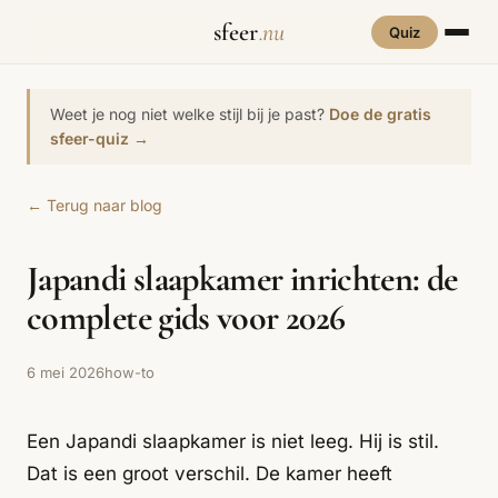
sfeer
.nu
Quiz
INTERIEURSTIJLEN
RUIMTES
Weet je nog niet welke stijl bij je past?
Doe de gratis
Hove
sfeer-quiz →
een
Woonkamer
70s Interieur
Slaapkamer
Art Deco
Keuken
Art Nouveau
← Terug naar blog
Biophilic
Badkamer
Werkkamer
Eetkamer
Bohemian
Bold Coffee
Design
Japandi slaapkamer inrichten: de
Hal
Kinderkamer
Botanisch
Brutalisme
Coastal
Interieur
complete gids voor 2026
Comfort
Dopamine
Cottagecore
Maxxing
Decor
6 mei 2026
how-to
Grand
Eclectisch
Ethnostijl
Interiors
Een Japandi slaapkamer is niet leeg. Hij is stil.
Grandmillennial
Healing Home
Hygge
Dat is een groot verschil. De kamer heeft