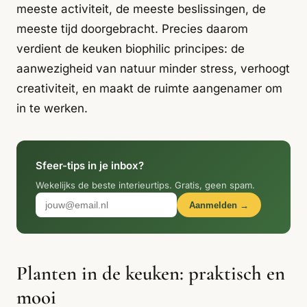
Italiaans
meeste activiteit, de meeste beslissingen, de
Industrial
Japandi
Design
meeste tijd doorgebracht. Precies daarom
Japans Zen
Maximalistisch
Mediterraans
verdient de keuken biophilic principes: de
aanwezigheid van natuur minder stress, verhoogt
Midcentury
Modern
Modern
Modern
Klassiek
Landelijk
creativiteit, en maakt de ruimte aangenamer om
in te werken.
Moody
Natural Living
New Raw
Interieur
Organic
Retro Revival
Quiet Luxury
Modern
2026
Sfeer-tips in je inbox?
Wekelijks de beste interieurtips. Gratis, geen spam.
Scandinavisch
Wabi-Sabi
Aanmelden →
Alle 35 stijlen →
Stijlen vergelijken →
Planten in de keuken: praktisch en
mooi