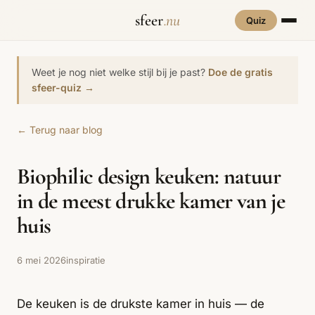
sfeer
.nu
Quiz
INTERIEURSTIJLEN
RUIMTES
Weet je nog niet welke stijl bij je past?
Doe de gratis
Hove
sfeer-quiz →
een
Woonkamer
70s Interieur
Slaapkamer
Art Deco
Keuken
Art Nouveau
← Terug naar blog
Biophilic
Badkamer
Werkkamer
Eetkamer
Bohemian
Bold Coffee
Design
Biophilic design keuken: natuur
Hal
Kinderkamer
Botanisch
Brutalisme
Coastal
Interieur
in de meest drukke kamer van je
Comfort
Dopamine
Cottagecore
huis
Maxxing
Decor
Grand
Eclectisch
Ethnostijl
Interiors
6 mei 2026
inspiratie
Grandmillennial
Healing Home
Hygge
De keuken is de drukste kamer in huis — de