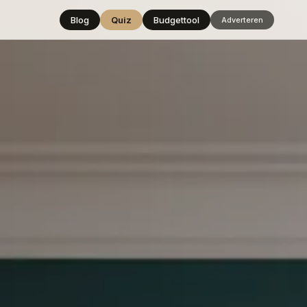
Blog
Quiz
Budgettool
Adverteren
Hover over
een stijl