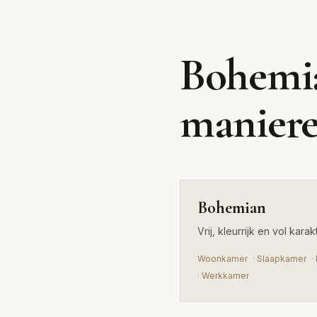
Bohemian
Bohemia
Vrij, kleurrijk en vol karakter met wereldse
maniere
invloeden
Bohemian
Vrij, kleurrijk en vol kar
Woonkamer
·
Slaapkamer
·
·
Werkkamer