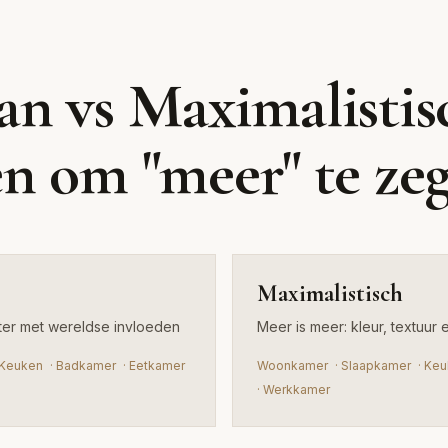
Maxima
n vs Maximalistis
Meer is meer: kleur, textu
n om "meer" te ze
Maximalistisch
akter met wereldse invloeden
Meer is meer: kleur, textuur 
Keuken
·
Badkamer
·
Eetkamer
Woonkamer
·
Slaapkamer
·
Keu
·
Werkkamer