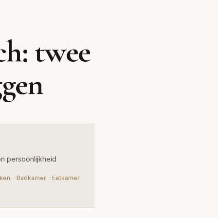
listisch
ch: twee
ur en persoonlijkheid
ggen
en persoonlijkheid
ken
·
Badkamer
·
Eetkamer