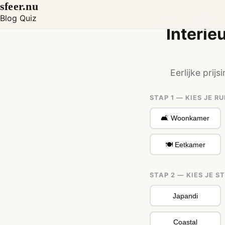
sfeer.nu
Blog
Quiz
Interie
Eerlijke prij
STAP 1 — KIES JE R
🛋️ Woonkamer
🍽️ Eetkamer
STAP 2 — KIES JE ST
Japandi
Coastal