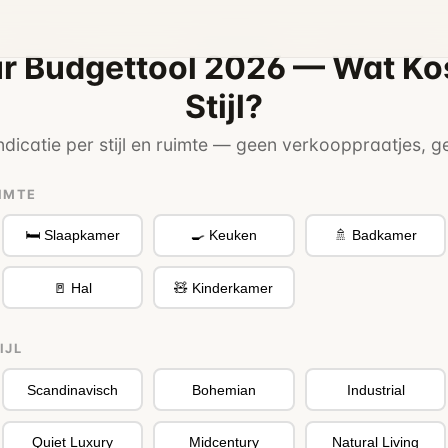
ur Budgettool 2026 — Wat K
Stijl?
sindicatie per stijl en ruimte — geen verkooppraatjes, g
UIMTE
🛏️ Slaapkamer
🍳 Keuken
🚿 Badkamer
🚪 Hal
🧸 Kinderkamer
IJL
Scandinavisch
Bohemian
Industrial
Quiet Luxury
Midcentury
Natural Living