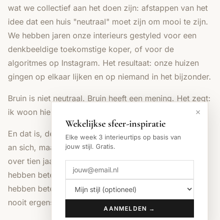
wat we collectief aan het doen zijn: afstappen van het
idee dat een huis "neutraal" moet zijn om mooi te zijn.
We hebben jaren onze interieurs gestyled voor een
denkbeeldige toekomstige koper, of voor de
algoritmes op Instagram. Het resultaat: onze huizen
gingen op elkaar lijken en op niemand in het bijzonder.
Bruin is niet neutraal. Bruin heeft een mening. Het zegt:
ik woon hier, niet een stockphoto-model.
×
Wekelijkse sfeer-inspiratie
En dat is, denk ik, de trend achter de trend. Niet bruin
Elke week 3 interieurtips op basis van
an sich, maar het bereid zijn een kleur te kiezen die
jouw stijl. Gratis.
over tien jaar misschien ook niet meer klopt. Smaak
hebben betekent soms dat je verkeerd zit. Beige
hebben betekende dat je nooit verkeerd zat — en
nooit ergens.
AANMELDEN →