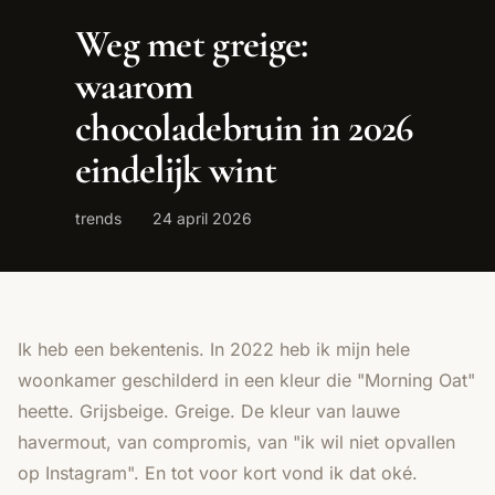
Weg met greige:
waarom
chocoladebruin in 2026
eindelijk wint
trends
24 april 2026
Ik heb een bekentenis. In 2022 heb ik mijn hele
woonkamer geschilderd in een kleur die "Morning Oat"
heette. Grijsbeige. Greige. De kleur van lauwe
havermout, van compromis, van "ik wil niet opvallen
op Instagram". En tot voor kort vond ik dat oké.