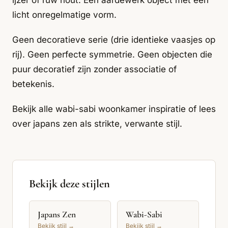
ijzer of ruw hout. Een aardewerk object met een
licht onregelmatige vorm.
Geen decoratieve serie (drie identieke vaasjes op
rij). Geen perfecte symmetrie. Geen objecten die
puur decoratief zijn zonder associatie of
betekenis.
Bekijk alle
wabi-sabi woonkamer inspiratie
of lees
over
japans zen
als strikte, verwante stijl.
Bekijk deze stijlen
Japans Zen
Wabi-Sabi
Bekijk stijl →
Bekijk stijl →