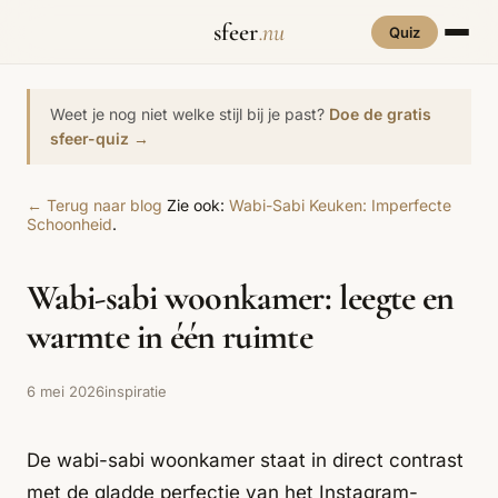
sfeer
.nu
Quiz
INTERIEURSTIJLEN
RUIMTES
Weet je nog niet welke stijl bij je past?
Doe de gratis
Hove
sfeer-quiz →
een
Woonkamer
70s Interieur
Slaapkamer
Art Deco
Keuken
Art Nouveau
← Terug naar blog
Zie ook:
Wabi-Sabi Keuken: Imperfecte
Biophilic
Badkamer
Werkkamer
Eetkamer
Bohemian
Bold Coffee
Schoonheid
.
Design
Hal
Kinderkamer
Botanisch
Brutalisme
Coastal
Wabi-sabi woonkamer: leegte en
Interieur
warmte in één ruimte
Comfort
Dopamine
Cottagecore
Maxxing
Decor
Grand
6 mei 2026
inspiratie
Eclectisch
Ethnostijl
Interiors
Grandmillennial
Healing Home
Hygge
De wabi-sabi woonkamer staat in direct contrast
met de gladde perfectie van het Instagram-