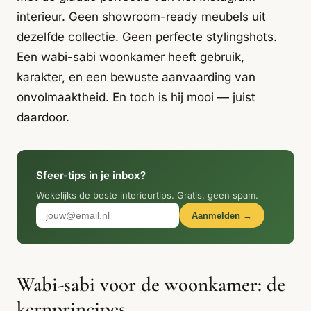
Italiaans
Industrial
Japandi
Design
interieur. Geen showroom-ready meubels uit
dezelfde collectie. Geen perfecte stylingshots.
Japans Zen
Maximalistisch
Mediterraans
Een wabi-sabi woonkamer heeft gebruik,
Midcentury
Modern
Modern
karakter, en een bewuste aanvaarding van
Modern
Klassiek
Landelijk
onvolmaaktheid. En toch is hij mooi — juist
Moody
daardoor.
Natural Living
New Raw
Interieur
Organic
Retro Revival
Quiet Luxury
Modern
2026
Sfeer-tips in je inbox?
Scandinavisch
Wabi-Sabi
Wekelijks de beste interieurtips. Gratis, geen spam.
Aanmelden →
Alle 35 stijlen →
Stijlen vergelijken →
Wabi-sabi voor de woonkamer: de
kernprincipes