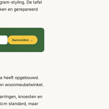
gram-styling. De tafel
ken en gerepareerd
Aanmelden →
ina heeft opgebouwd.
 een woonmeubelwinkel.
aarringen, knoesten en
76cm standard, maar