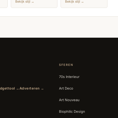
Bekijk stijl →
Bekijk stijl →
SFEREN
70s Interieur
dgettool →
Adverteren →
Art Deco
Art Nouveau
Biophilic Design