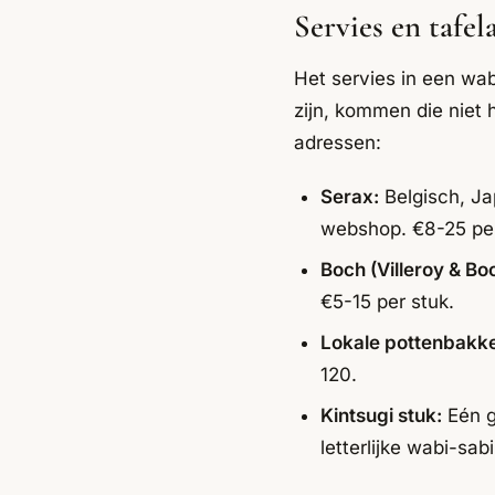
Servies en tafel
Het servies in een wab
zijn, kommen die niet h
adressen:
Serax:
Belgisch, Ja
webshop. €8-25 per
Boch (Villeroy & Bo
€5-15 per stuk.
Lokale pottenbakke
120.
Kintsugi stuk:
Eén g
letterlijke wabi-sab