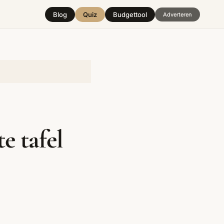
Blog
Quiz
Budgettool
Adverteren
Hover over
een stijl
e tafel