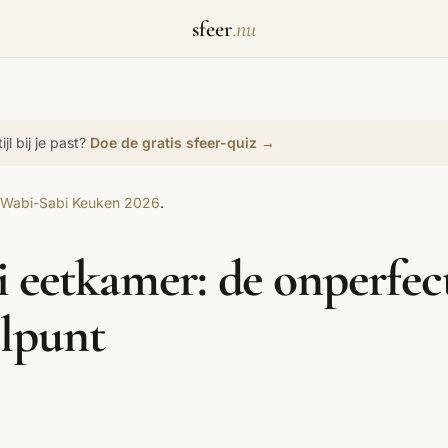
sfeer
.nu
jl bij je past?
Doe de gratis sfeer-quiz →
Biophilic Design
Badkamer
Werkkamer
Bohemian
Bold Coffee
Eetkamer
Comfort Maxxing
Cottagecore
Dopamine Decor
Wabi-Sabi Keuken 2026
.
Grandmillennial
Healing Home
Hygge
 eetkamer: de onperfect
Japans Zen
Maximalistisch
Mediterraans
elpunt
Moody Interieur
Natural Living
New Raw
Scandinavisch
Wabi-Sabi