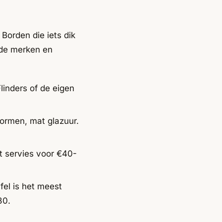
 Borden die iets dik
n de merken en
inders of de eigen
ormen, mat glazuur.
t servies voor €40-
el is het meest
30.