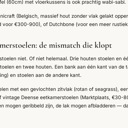
fel (60cm) met vloerkussens is ook prachtig wabi-sabi.
hnicraft (Belgisch, massief hout zonder vlak gelakt oppe
jsd voor €300-900), of Dutchbone (voor een meer rustieke
merstoelen: de mismatch die klopt
toelen niet. Of niet helemaal. Drie houten stoelen en é
 stoelen en twee houten. Een bank aan één kant van de t
ing) en stoelen aan de andere kant.
len met een gevlochten zitvlak (rotan of seagrass), ee
 of vintage Deense eetkamerstoelen (Marktplaats, €30-8
n mogen geribbeld zijn, de lak mogen afbladderen — dat