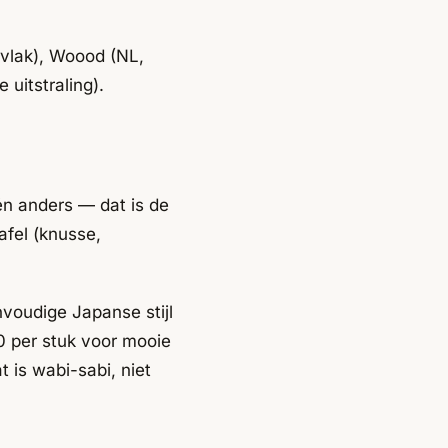
rvlak), Woood (NL,
 uitstraling).
én anders — dat is de
afel (knusse,
nvoudige Japanse stijl
0 per stuk voor mooie
 is wabi-sabi, niet