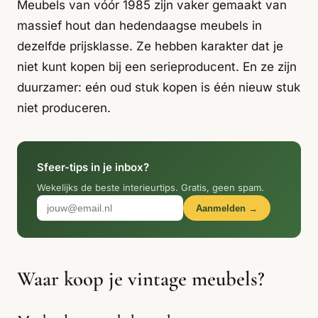
Italiaans
Meubels van vóór 1985 zijn vaker gemaakt van
Industrial
Japandi
Design
massief hout dan hedendaagse meubels in
Japans Zen
Maximalistisch
Mediterraans
dezelfde prijsklasse. Ze hebben karakter dat je
niet kunt kopen bij een serieproducent. En ze zijn
Midcentury
Modern
Modern
duurzamer: eén oud stuk kopen is één nieuw stuk
Modern
Klassiek
Landelijk
niet produceren.
Moody
Natural Living
New Raw
Interieur
Organic
Retro Revival
Quiet Luxury
Modern
2026
Sfeer-tips in je inbox?
Wekelijks de beste interieurtips. Gratis, geen spam.
Scandinavisch
Wabi-Sabi
Aanmelden →
Alle 35 stijlen →
Stijlen vergelijken →
Waar koop je vintage meubels?