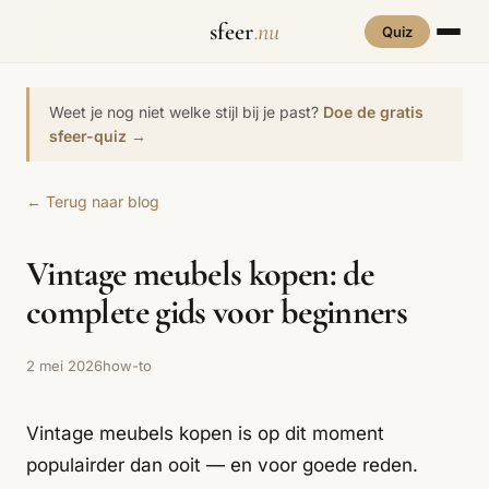
sfeer
.nu
Quiz
INTERIEURSTIJLEN
RUIMTES
Weet je nog niet welke stijl bij je past?
Doe de gratis
Hove
sfeer-quiz →
een
Woonkamer
70s Interieur
Slaapkamer
Art Deco
Keuken
Art Nouveau
← Terug naar blog
Biophilic
Badkamer
Werkkamer
Eetkamer
Bohemian
Bold Coffee
Design
Vintage meubels kopen: de
Hal
Kinderkamer
Botanisch
Brutalisme
Coastal
Interieur
complete gids voor beginners
Comfort
Dopamine
Cottagecore
Maxxing
Decor
2 mei 2026
how-to
Grand
Eclectisch
Ethnostijl
Interiors
Vintage meubels kopen is op dit moment
Grandmillennial
Healing Home
Hygge
populairder dan ooit — en voor goede reden.