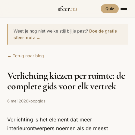
sfeer
.nu
Quiz
INTERIEURSTIJLEN
RUIMTES
Weet je nog niet welke stijl bij je past?
Doe de gratis
Hove
sfeer-quiz →
een
Woonkamer
70s Interieur
Slaapkamer
Art Deco
Keuken
Art Nouveau
← Terug naar blog
Biophilic
Badkamer
Werkkamer
Eetkamer
Bohemian
Bold Coffee
Design
Verlichting kiezen per ruimte: de
Hal
Kinderkamer
Botanisch
Brutalisme
Coastal
Interieur
complete gids voor elk vertrek
Comfort
Dopamine
Cottagecore
Maxxing
Decor
6 mei 2026
koopgids
Grand
Eclectisch
Ethnostijl
Interiors
Verlichting is het element dat meer
Grandmillennial
Healing Home
Hygge
interieurontwerpers noemen als de meest