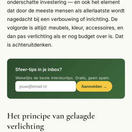
Italiaans
onderschatte investering — en ook het element
Industrial
Japandi
Design
dat door de meeste mensen als allerlaatste wordt
Japans Zen
Maximalistisch
Mediterraans
nagedacht bij een verbouwing of inrichting. De
volgorde is altijd: meubels, kleur, accessoires, en
Midcentury
Modern
Modern
dan pas verlichting als er nog budget over is. Dat
Modern
Klassiek
Landelijk
is achteruitdenken.
Moody
Natural Living
New Raw
Interieur
Organic
Retro Revival
Quiet Luxury
Modern
2026
Sfeer-tips in je inbox?
Wekelijks de beste interieurtips. Gratis, geen spam.
Scandinavisch
Wabi-Sabi
Aanmelden →
Alle 35 stijlen →
Stijlen vergelijken →
Het principe van gelaagde
verlichting