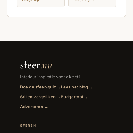
sfeer
.nu
Interieur inspiratie voor elke stijl
Doe de sfeer-quiz →
Lees het blog →
Stijlen vergelijken →
Budgettool →
Adverteren →
SFEREN