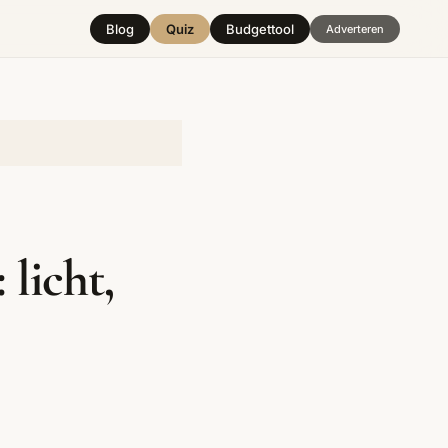
Blog
Quiz
Budgettool
Adverteren
Hover over
een stijl
licht,