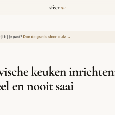
sfeer
.nu
jl bij je past?
Doe de gratis sfeer-quiz →
Biophilic Design
Badkamer
Werkkamer
Bohemian
Bold Coffee
Eetkamer
Comfort Maxxing
Cottagecore
Dopamine Decor
Grandmillennial
Healing Home
Hygge
ische keuken inrichten: 
Japans Zen
Maximalistisch
Mediterraans
el en nooit saai
Moody Interieur
Natural Living
New Raw
Scandinavisch
Wabi-Sabi