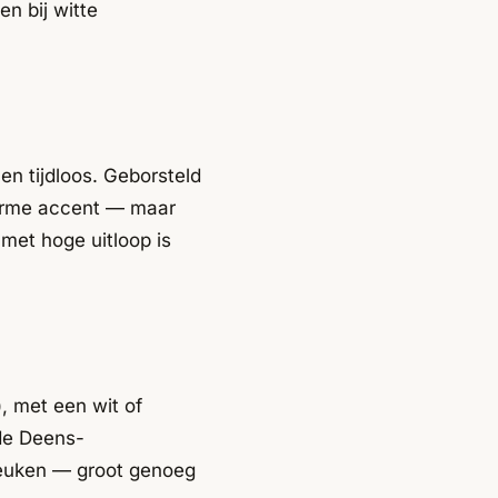
n bij witte
n tijdloos. Geborsteld
 warme accent — maar
met hoge uitloop is
, met een wit of
de Deens-
 keuken — groot genoeg