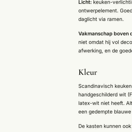
Licht:
keuken-verlichti
ontwerpelement. Goed l
daglicht via ramen.
Vakmanschap boven d
niet omdat hij vol dec
afwerking, en de goed
Kleur
Scandinavisch keuken k
handgeschilderd wit (F
latex-wit niet heeft. Al
een gedempte blauwe t
De kasten kunnen ook g