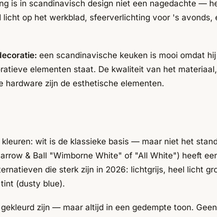
ng is in scandinavisch design niet een nagedachte — he
icht op het werkblad, sfeerverlichting voor 's avonds, 
ecoratie:
een scandinavische keuken is mooi omdat hi
oratieve elementen staat. De kwaliteit van het materiaal
e hardware zijn de esthetische elementen.
leuren: wit is de klassieke basis — maar niet het stand
arrow & Ball "Wimborne White" of "All White") heeft ee
ternatieven die sterk zijn in 2026: lichtgrijs, heel licht gr
int (dusty blue).
ekleurd zijn — maar altijd in een gedempte toon. Geen 