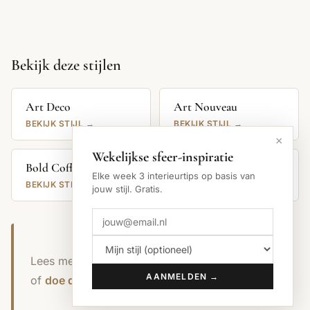
Bekijk deze stijlen
Art Deco
Art Nouveau
BEKIJK STIJL →
BEKIJK STIJL →
×
Wekelijkse sfeer-inspiratie
Bold Coffee
Scandinavisch
Elke week 3 interieurtips op basis van
BEKIJK STIJL →
BEKIJK STIJL →
jouw stijl. Gratis.
Lees meer tips en trends op
het sfeer.nu blog
,
AANMELDEN →
of
doe de sfeer-quiz
.