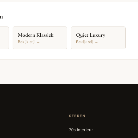
en
Modern Klassiek
Quiet Luxury
Bekijk stijl →
Bekijk stijl →
SFEREN
70s Interieur