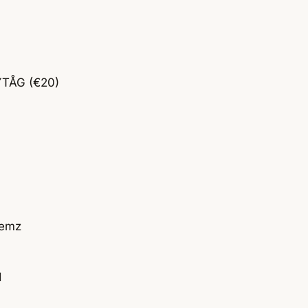
YTÅG (€20)
Bemz
d