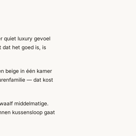
 quiet luxury gevoel
 dat het goed is, is
ten beige in één kamer
urenfamilie — dat kost
twaalf middelmatige.
linnen kussensloop gaat