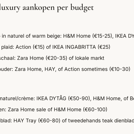
luxury aankopen per budget
 in naturel of warm beige: H&M Home (€15-25), IKEA D
 plaid: Action (€15) of IKEA INGABRITTA (€25)
schaal: Zara Home (€20-35) of lokale markt
ouder: Zara Home, HAY, of Action sometimes (€10-30)
n naturel/crème: IKEA DYTÅG (€50-90), H&M Home, of 
ken: Zara Home sale of H&M Home (€60-100)
nblad: HAY Tray (€60-80) of tweedehands teak dienbla