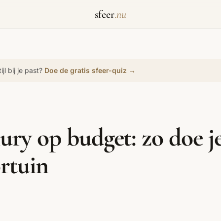
sfeer
.nu
jl bij je past?
Doe de gratis sfeer-quiz →
Biophilic Design
Badkamer
Werkkamer
Bohemian
Bold Coffee
Eetkamer
Comfort Maxxing
Cottagecore
Dopamine Decor
Grandmillennial
Healing Home
Hygge
ury op budget: zo doe j
Japans Zen
Maximalistisch
Mediterraans
rtuin
Moody Interieur
Natural Living
New Raw
Scandinavisch
Wabi-Sabi