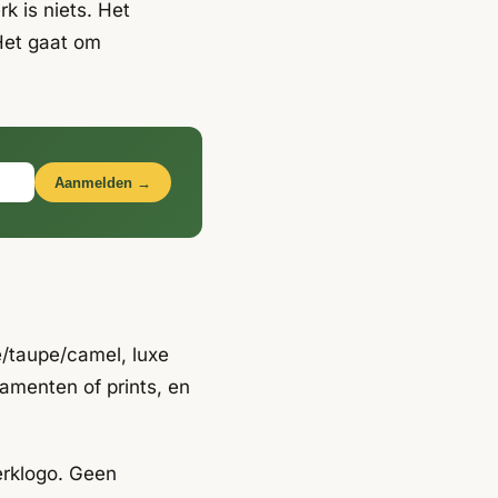
rk is niets. Het
 Het gaat om
Aanmelden →
e/taupe/camel, luxe
namenten of prints, en
erklogo. Geen