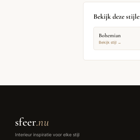
Bekijk deze stijl
Bohemian
Bekijk stijl →
sfeer
.nu
Interieur inspiratie voor elke stijl