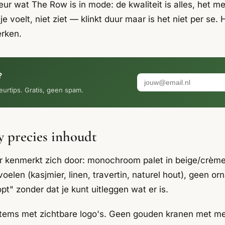
rieur wat The Row is in mode: de kwaliteit is alles, het me
je voelt, niet ziet — klinkt duur maar is het niet per se.
erken.
?
eurtips. Gratis, geen spam.
y precies inhoudt
eur kenmerkt zich door: monochroom palet in beige/crèm
voelen (kasjmier, linen, travertin, naturel hout), geen or
pt" zonder dat je kunt uitleggen wat er is.
 items met zichtbare logo's. Geen gouden kranen met m