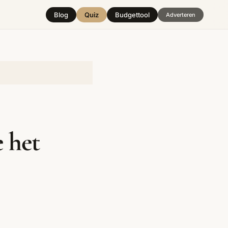
Blog
Quiz
Budgettool
Adverteren
Hover over
een stijl
e het