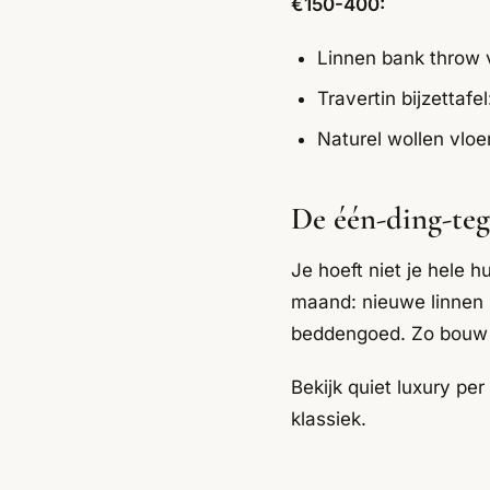
€150-400:
Linnen bank throw 
Travertin bijzetta
Naturel wollen vlo
De één-ding-tege
Je hoeft niet je hele h
maand: nieuwe linnen 
beddengoed. Zo bouw j
Bekijk
quiet luxury pe
klassiek
.