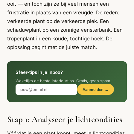
Italiaans
ooit — en toch zijn ze bij veel mensen een
Industrial
Japandi
Design
frustratie in plaats van een vreugde. De reden:
Japans Zen
Maximalistisch
Mediterraans
verkeerde plant op de verkeerde plek. Een
schaduwplant op een zonnige vensterbank. Een
Midcentury
Modern
Modern
Modern
Klassiek
Landelijk
tropenplant in een koude, tochtige hoek. De
oplossing begint met de juiste match.
Moody
Natural Living
New Raw
Interieur
Organic
Retro Revival
Quiet Luxury
Modern
2026
Sfeer-tips in je inbox?
Wekelijks de beste interieurtips. Gratis, geen spam.
Scandinavisch
Wabi-Sabi
Aanmelden →
Alle 35 stijlen →
Stijlen vergelijken →
Stap 1: Analyseer je lichtcondities
Vóórdat je een plant koopt, meet je lichtcondities.