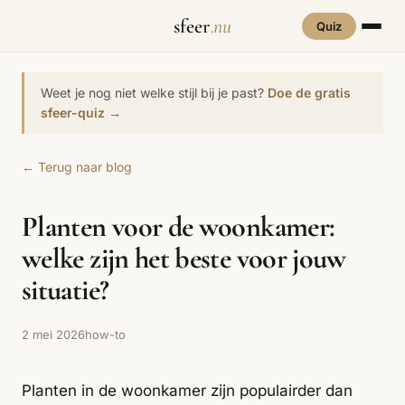
sfeer
.nu
Quiz
INTERIEURSTIJLEN
RUIMTES
Weet je nog niet welke stijl bij je past?
Doe de gratis
Hove
sfeer-quiz →
een
Woonkamer
70s Interieur
Slaapkamer
Art Deco
Keuken
Art Nouveau
← Terug naar blog
Biophilic
Badkamer
Werkkamer
Eetkamer
Bohemian
Bold Coffee
Design
Planten voor de woonkamer:
Hal
Kinderkamer
Botanisch
Brutalisme
Coastal
Interieur
welke zijn het beste voor jouw
Comfort
Dopamine
Cottagecore
situatie?
Maxxing
Decor
Grand
Eclectisch
Ethnostijl
Interiors
2 mei 2026
how-to
Grandmillennial
Healing Home
Hygge
Planten in de woonkamer zijn populairder dan