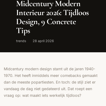
Midcentury Modern
Interieur 2026: Tijdloos
Design, 9 Concrete
Tips
trends
28 april 2026
Midcentury modern design stamt uit de jaren 1940-
1970. Het heeft inmiddels meer comebacks gemaakt
dan de meeste popartiesten. En toch: de stijl ziet er
vandaag de dag niet gedateerd uit. Dat roept een
vraag op: wat maakt iets werkelijk tijdloos?