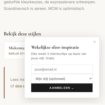
gedurfde kleurkeuzes, de expressievere ontwerpen.
Scandinavisch is sereen. MCM is optimistisch.
Bekijk deze stijlen
×
Wekelijkse sfeer-inspiratie
Midcentury Modern
Scandinavisch
BEKIJK STIJL →
Elke week 3 interieurtips op basis van
BEKIJK STIJL →
jouw stijl. Gratis.
Lees meer tips en trends op
het sfeer.nu blog
,
of
doe de sfeer-quiz
.
AANMELDEN →