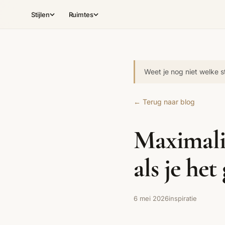
Stijlen
Ruimtes
INTERIEURSTIJLEN
RUIMTES
Weet je nog niet welke sti
70s Interieur
Woonkamer
Slaapkamer
Art Deco
Art Nouveau
Keuken
Botanisch Interieur
Hal
Kinderkamer
Brutalisme
Coastal
← Terug naar blog
Eclectisch
Ethnostijl
Grand Interiors
Maximalis
Industrial
Italiaans Design
Japandi
als je het
Midcentury Modern
Modern Klassiek
Modern Landelijk
Organic Modern
Quiet Luxury
Retro Revival 2026
6 mei 2026
inspiratie
Alle 35 stijlen →
Stijlen vergelijken →