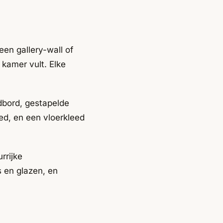
en gallery-wall of
 kamer vult. Elke
dbord, gestapelde
bed, en een vloerkleed
rrijke
s en glazen, en