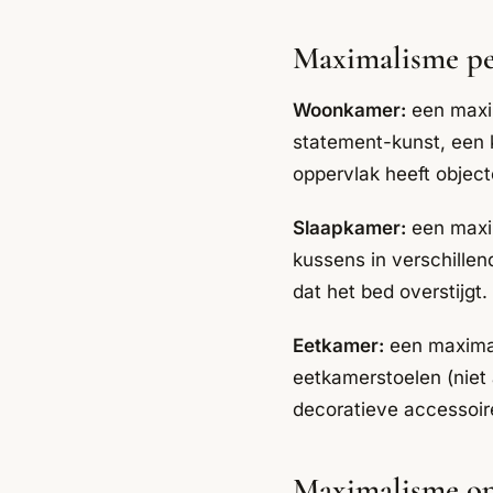
Maximalisme p
Woonkamer:
een maxim
statement-kunst, een k
oppervlak heeft object
Slaapkamer:
een maxim
kussens in verschillen
dat het bed overstijgt.
Eetkamer:
een maximal
eetkamerstoelen (niet 
decoratieve accessoire
Maximalisme op