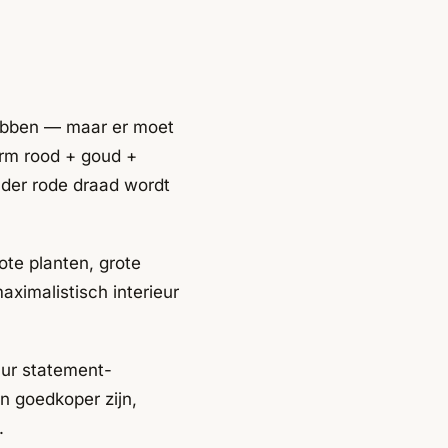
hebben — maar er moet
warm rood + goud +
onder rode draad wordt
ote planten, grote
aximalistisch interieur
uur statement-
n goedkoper zijn,
.