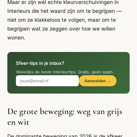
Italiaans
Maar er zijn wél echte kleurverschuivingen in
Industrial
Japandi
Design
interieurs die het waard zijn om te begrijpen —
Japans Zen
Maximalistisch
Mediterraans
niet om ze klakkeloos te volgen, maar om te
begrijpen wat ze zeggen over hoe we willen
Midcentury
Modern
Modern
wonen.
Modern
Klassiek
Landelijk
Moody
Natural Living
New Raw
Interieur
Sfeer-tips in je inbox?
Organic
Retro Revival
Quiet Luxury
Modern
2026
Wekelijks de beste interieurtips. Gratis, geen spam.
Aanmelden →
Scandinavisch
Wabi-Sabi
Alle 35 stijlen →
Stijlen vergelijken →
De grote beweging: weg van grijs
en wit
De dominante beweging van 2026 is de afkeer