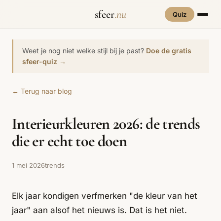
sfeer
.nu
Quiz
INTERIEURSTIJLEN
RUIMTES
Weet je nog niet welke stijl bij je past?
Doe de gratis
Hove
sfeer-quiz →
een
Woonkamer
70s Interieur
Slaapkamer
Art Deco
Keuken
Art Nouveau
← Terug naar blog
Biophilic
Badkamer
Werkkamer
Eetkamer
Bohemian
Bold Coffee
Design
Interieurkleuren 2026: de trends
Hal
Kinderkamer
Botanisch
Brutalisme
Coastal
Interieur
die er echt toe doen
Comfort
Dopamine
Cottagecore
Maxxing
Decor
1 mei 2026
trends
Grand
Eclectisch
Ethnostijl
Interiors
Elk jaar kondigen verfmerken "de kleur van het
Grandmillennial
Healing Home
Hygge
jaar" aan alsof het nieuws is. Dat is het niet.