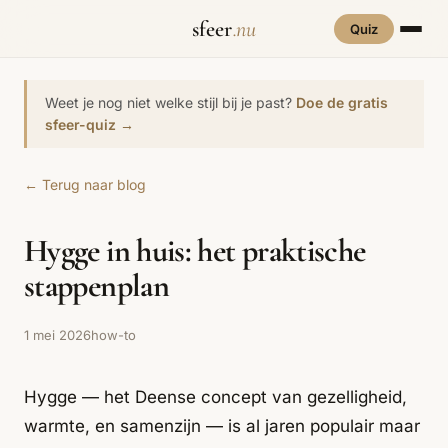
sfeer
.nu
Quiz
INTERIEURSTIJLEN
RUIMTES
Weet je nog niet welke stijl bij je past?
Doe de gratis
Hove
sfeer-quiz →
een
Woonkamer
70s Interieur
Slaapkamer
Art Deco
Keuken
Art Nouveau
← Terug naar blog
Biophilic
Badkamer
Werkkamer
Eetkamer
Bohemian
Bold Coffee
Design
Hygge in huis: het praktische
Hal
Kinderkamer
Botanisch
Brutalisme
Coastal
Interieur
stappenplan
Comfort
Dopamine
Cottagecore
Maxxing
Decor
1 mei 2026
how-to
Grand
Eclectisch
Ethnostijl
Interiors
Hygge — het Deense concept van gezelligheid,
Grandmillennial
Healing Home
Hygge
warmte, en samenzijn — is al jaren populair maar