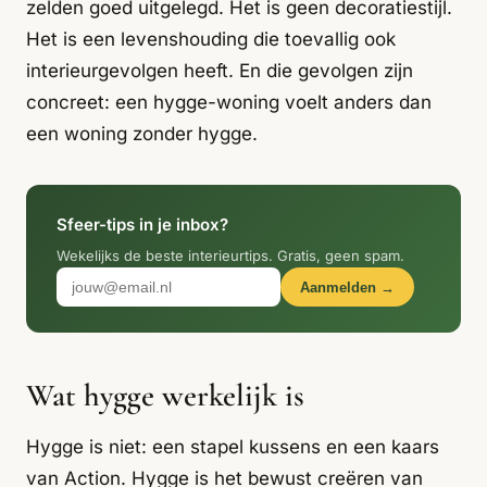
Italiaans
zelden goed uitgelegd. Het is geen decoratiestijl.
Industrial
Japandi
Design
Het is een levenshouding die toevallig ook
Japans Zen
Maximalistisch
Mediterraans
interieurgevolgen heeft. En die gevolgen zijn
concreet: een hygge-woning voelt anders dan
Midcentury
Modern
Modern
een woning zonder hygge.
Modern
Klassiek
Landelijk
Moody
Natural Living
New Raw
Interieur
Sfeer-tips in je inbox?
Organic
Retro Revival
Quiet Luxury
Modern
2026
Wekelijks de beste interieurtips. Gratis, geen spam.
Aanmelden →
Scandinavisch
Wabi-Sabi
Alle 35 stijlen →
Stijlen vergelijken →
Wat hygge werkelijk is
Hygge is niet: een stapel kussens en een kaars
van Action. Hygge is het bewust creëren van