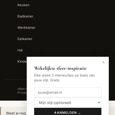
Keuken
Badkamer
Werkkamer
Eetkamer
Hal
Kinderkamer
×
Wekelijkse sfeer-inspiratie
Elke week 3 interieurtips op basis van
jouw stijl. Gratis.
sfeer.nu is een handelsnaam van Backslash B.V. ·
Privacy
AANMELDEN →
Weet je nog niet welke interieurstijl bij jou past?
Doe de sfeer-