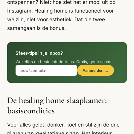
Italiaans
ontspannen? Niet: hoe ziet het er mooi uit op
Industrial
Japandi
Design
Instagram. Healing home is functioneel voor
Japans Zen
Maximalistisch
Mediterraans
welzijn, niet voor esthetiek. Dat die twee
samengaan is de bonus.
Midcentury
Modern
Modern
Modern
Klassiek
Landelijk
Moody
Natural Living
New Raw
Interieur
Sfeer-tips in je inbox?
Wekelijks de beste interieurtips. Gratis, geen spam.
Organic
Retro Revival
Quiet Luxury
Modern
2026
Aanmelden →
Scandinavisch
Wabi-Sabi
De healing home slaapkamer:
Alle 35 stijlen →
Stijlen vergelijken →
basiscondities
Voor alles geldt: donker, koel en stil zijn de drie
pilaren van kwalitatieve slaap. Het interieur