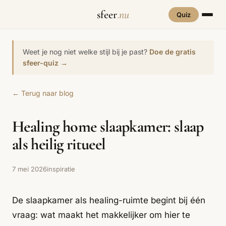
sfeer
.nu
Quiz
INTERIEURSTIJLEN
RUIMTES
Weet je nog niet welke stijl bij je past?
Doe de gratis
Hove
sfeer-quiz →
een
Woonkamer
70s Interieur
Slaapkamer
Art Deco
Keuken
Art Nouveau
← Terug naar blog
Biophilic
Badkamer
Werkkamer
Eetkamer
Bohemian
Bold Coffee
Design
Healing home slaapkamer: slaap
Hal
Kinderkamer
Botanisch
Brutalisme
Coastal
Interieur
als heilig ritueel
Comfort
Dopamine
Cottagecore
Maxxing
Decor
7 mei 2026
inspiratie
Grand
Eclectisch
Ethnostijl
Interiors
De slaapkamer als healing-ruimte begint bij één
Grandmillennial
Healing Home
Hygge
vraag: wat maakt het makkelijker om hier te