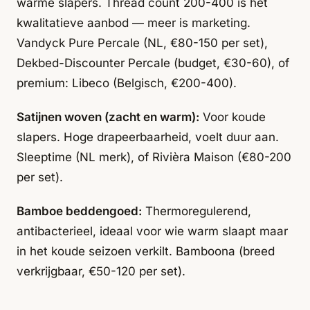
warme slapers. Thread count 200-400 is het
kwalitatieve aanbod — meer is marketing.
Vandyck Pure Percale (NL, €80-150 per set),
Dekbed-Discounter Percale (budget, €30-60), of
premium: Libeco (Belgisch, €200-400).
Satijnen woven (zacht en warm):
Voor koude
slapers. Hoge drapeerbaarheid, voelt duur aan.
Sleeptime (NL merk), of Rivièra Maison (€80-200
per set).
Bamboe beddengoed:
Thermoregulerend,
antibacterieel, ideaal voor wie warm slaapt maar
in het koude seizoen verkilt. Bamboona (breed
verkrijgbaar, €50-120 per set).