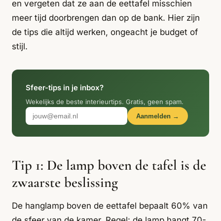
Italiaans
en vergeten dat ze aan de eettafel misschien
Industrial
Japandi
Design
meer tijd doorbrengen dan op de bank. Hier zijn
Japans Zen
Maximalistisch
Mediterraans
de tips die altijd werken, ongeacht je budget of
stijl.
Midcentury
Modern
Modern
Modern
Klassiek
Landelijk
Moody
Natural Living
New Raw
Interieur
Sfeer-tips in je inbox?
Wekelijks de beste interieurtips. Gratis, geen spam.
Organic
Retro Revival
Quiet Luxury
Modern
2026
Aanmelden →
Scandinavisch
Wabi-Sabi
Tip 1: De lamp boven de tafel is de
Alle 35 stijlen →
Stijlen vergelijken →
zwaarste beslissing
De hanglamp boven de eettafel bepaalt 60% van
de sfeer van de kamer. Regel: de lamp hangt 70-