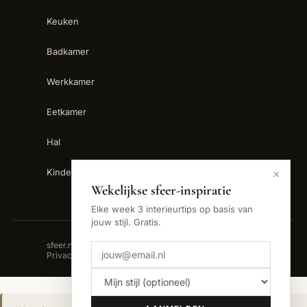
Keuken
Badkamer
Werkkamer
Eetkamer
Hal
Kinderkamer
×
Wekelijkse sfeer-inspiratie
Elke week 3 interieurtips op basis van
jouw stijl. Gratis.
sfeer.nu is een handelsnaam van Backslash B.V. ·
Privacy