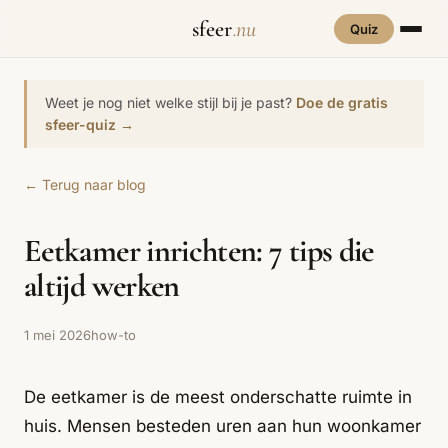
sfeer
.nu
Quiz
INTERIEURSTIJLEN
RUIMTES
Weet je nog niet welke stijl bij je past?
Doe de gratis
Hove
sfeer-quiz →
een
Woonkamer
70s Interieur
Slaapkamer
Art Deco
Keuken
Art Nouveau
← Terug naar blog
Biophilic
Badkamer
Werkkamer
Eetkamer
Bohemian
Bold Coffee
Design
Eetkamer inrichten: 7 tips die
Hal
Kinderkamer
Botanisch
Brutalisme
Coastal
Interieur
altijd werken
Comfort
Dopamine
Cottagecore
Maxxing
Decor
1 mei 2026
how-to
Grand
Eclectisch
Ethnostijl
Interiors
De eetkamer is de meest onderschatte ruimte in
Grandmillennial
Healing Home
Hygge
huis. Mensen besteden uren aan hun woonkamer