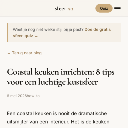
sfeer
.nu
Quiz
INTERIEURSTIJLEN
RUIMTES
Weet je nog niet welke stijl bij je past?
Doe de gratis
Hove
sfeer-quiz →
een
Woonkamer
70s Interieur
Slaapkamer
Art Deco
Keuken
Art Nouveau
← Terug naar blog
Biophilic
Badkamer
Werkkamer
Eetkamer
Bohemian
Bold Coffee
Design
Coastal keuken inrichten: 8 tips
Hal
Kinderkamer
Botanisch
Brutalisme
Coastal
Interieur
voor een luchtige kustsfeer
Comfort
Dopamine
Cottagecore
Maxxing
Decor
6 mei 2026
how-to
Grand
Eclectisch
Ethnostijl
Interiors
Een coastal keuken is nooit de dramatische
Grandmillennial
Healing Home
Hygge
uitsmijter van een interieur. Het is de keuken