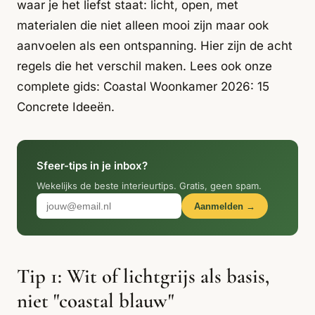
Italiaans
waar je het liefst staat: licht, open, met
Industrial
Japandi
Design
materialen die niet alleen mooi zijn maar ook
Japans Zen
Maximalistisch
Mediterraans
aanvoelen als een ontspanning. Hier zijn de acht
regels die het verschil maken. Lees ook onze
Midcentury
Modern
Modern
complete gids:
Modern
Coastal Woonkamer 2026: 15
Klassiek
Landelijk
Concrete Ideeën
.
Moody
Natural Living
New Raw
Interieur
Organic
Retro Revival
Quiet Luxury
Modern
2026
Sfeer-tips in je inbox?
Wekelijks de beste interieurtips. Gratis, geen spam.
Scandinavisch
Wabi-Sabi
Aanmelden →
Alle 35 stijlen →
Stijlen vergelijken →
Tip 1: Wit of lichtgrijs als basis,
niet "coastal blauw"