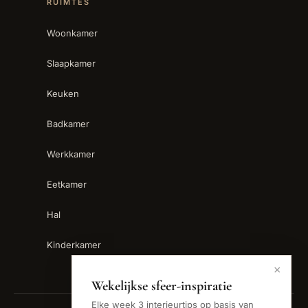
RUIMTES
Woonkamer
Slaapkamer
Keuken
Badkamer
Werkkamer
Eetkamer
Hal
Kinderkamer
×
Wekelijkse sfeer-inspiratie
Elke week 3 interieurtips op basis van