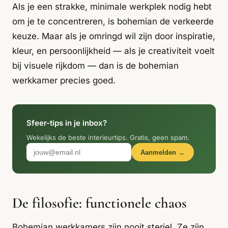
Italiaans
Als je een strakke, minimale werkplek nodig hebt
Industrial
Japandi
Design
om je te concentreren, is bohemian de verkeerde
Japans Zen
Maximalistisch
Mediterraans
keuze. Maar als je omringd wil zijn door inspiratie,
kleur, en persoonlijkheid — als je creativiteit voelt
Midcentury
Modern
Modern
Modern
Klassiek
Landelijk
bij visuele rijkdom — dan is de bohemian
werkkamer precies goed.
Moody
Natural Living
New Raw
Interieur
Organic
Retro Revival
Quiet Luxury
Modern
2026
Sfeer-tips in je inbox?
Wekelijks de beste interieurtips. Gratis, geen spam.
Scandinavisch
Wabi-Sabi
Aanmelden →
Alle 35 stijlen →
Stijlen vergelijken →
De filosofie: functionele chaos
Bohemian werkkamers zijn nooit steriel. Ze zijn