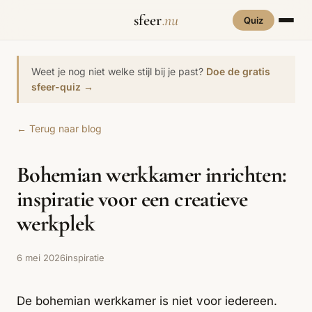
sfeer
.nu
Quiz
INTERIEURSTIJLEN
RUIMTES
Weet je nog niet welke stijl bij je past?
Doe de gratis
Hove
sfeer-quiz →
een
Woonkamer
70s Interieur
Slaapkamer
Art Deco
Keuken
Art Nouveau
← Terug naar blog
Biophilic
Badkamer
Werkkamer
Eetkamer
Bohemian
Bold Coffee
Design
Bohemian werkkamer inrichten:
Hal
Kinderkamer
Botanisch
Brutalisme
Coastal
Interieur
inspiratie voor een creatieve
Comfort
Dopamine
Cottagecore
werkplek
Maxxing
Decor
Grand
Eclectisch
Ethnostijl
Interiors
6 mei 2026
inspiratie
Grandmillennial
Healing Home
Hygge
De bohemian werkkamer is niet voor iedereen.