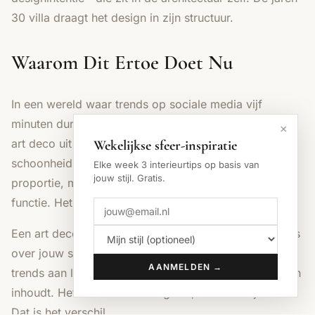
30 villa draagt het design in zijn structuur.
Waarom Dit Ertoe Doet Nu
In een wereld waar trends op sociale media vijf
minuten duren en design meestal 'consoombaar' is, is
×
art deco uit de jaren 30 een reminder dat echte
Wekelijkse sfeer-inspiratie
schoonheid op fundamenten staat. Het gaat om
Elke week 3 interieurtips op basis van
jouw stijl. Gratis.
proportie, materialen, en de relatie tussen vorm en
functie. Het gaat om craftsmanship.
Een art deco woonkamer in een jaren 30 villa zegt iets
over jouw smaak en visie. Het zegt dat je niet achter
AANMELDEN →
trends aan loopt, maar dat je begrijpt wat goed design
inhoudt. Het voelt niet nostalgisch, het voelt tijdloos.
Dat is het verschil.